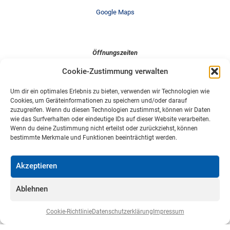
Google Maps
Öffnungszeiten
Cookie-Zustimmung verwalten
Mo-Fr: 08:00 - 17:00
Sa: 08:00 - 14:00
So: Geschlossen
Um dir ein optimales Erlebnis zu bieten, verwenden wir Technologien wie
Cookies, um Geräteinformationen zu speichern und/oder darauf
zuzugreifen. Wenn du diesen Technologien zustimmst, können wir Daten
wie das Surfverhalten oder eindeutige IDs auf dieser Website verarbeiten.
Wenn du deine Zustimmung nicht erteilst oder zurückziehst, können
Navigation
bestimmte Merkmale und Funktionen beeinträchtigt werden.
Home
Impressum
Akzeptieren
Datenschutzerklärung
Cookie-Richtlinie (EU)
Kontakt
Ablehnen
Cookie-Richtlinie
Datenschutzerklärung
Impressum