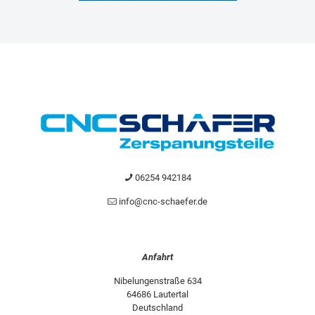
06254 942184
info@cnc-schaefer.de
Anfahrt
Nibelungenstraße 634
64686 Lautertal
Deutschland