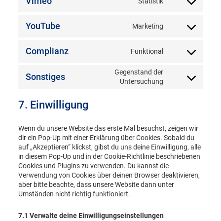
Vimeo
Statistik
Consent
google-
to
maps
service
YouTube
Marketing
Consent
vimeo
to
service
Complianz
Funktional
Consent
youtube
to
Gegenstand der
service
Sonstiges
Consent
Untersuchung
complianz
to
service
7. Einwilligung
sonstiges
Wenn du unsere Website das erste Mal besuchst, zeigen wir
dir ein Pop-Up mit einer Erklärung über Cookies. Sobald du
auf „Akzeptieren“ klickst, gibst du uns deine Einwilligung, alle
in diesem Pop-Up und in der Cookie-Richtlinie beschriebenen
Cookies und Plugins zu verwenden. Du kannst die
Verwendung von Cookies über deinen Browser deaktivieren,
aber bitte beachte, dass unsere Website dann unter
Umständen nicht richtig funktioniert.
7.1 Verwalte deine Einwilligungseinstellungen