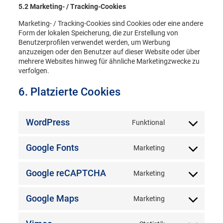
5.2 Marketing- / Tracking-Cookies
Marketing- / Tracking-Cookies sind Cookies oder eine andere
Form der lokalen Speicherung, die zur Erstellung von
Benutzerprofilen verwendet werden, um Werbung
anzuzeigen oder den Benutzer auf dieser Website oder über
mehrere Websites hinweg für ähnliche Marketingzwecke zu
verfolgen.
6. Platzierte Cookies
WordPress
Funktional
Consent
to
service
Google Fonts
Marketing
Consent
wordpress
to
service
Google reCAPTCHA
Marketing
Consent
google-
to
fonts
service
Google Maps
Marketing
Consent
google-
to
recaptcha
service